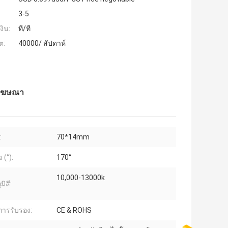
3-5
งิน:
ที/ที
ต:
40000/ สัปดาห์
ฟโฆษณา
:
70*14mm
 (°):
170°
10,000-13000k
มิสี:
บการรับรอง:
CE & ROHS