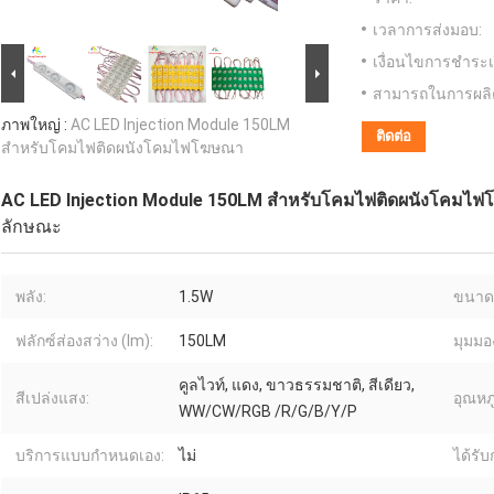
เวลาการส่งมอบ:
เงื่อนไขการชำระเ
สามารถในการผลิ
ภาพใหญ่ :
AC LED Injection Module 150LM
ติดต่อ
สำหรับโคมไฟติดผนังโคมไฟโฆษณา
AC LED Injection Module 150LM สำหรับโคมไฟติดผนังโคมไ
ลักษณะ
พลัง:
1.5W
ขนาด
ฟลักซ์ส่องสว่าง (lm):
150LM
มุมมอง
คูลไวท์, แดง, ขาวธรรมชาติ, สีเดียว,
สีเปล่งแสง:
อุณหภู
WW/CW/RGB /R/G/B/Y/P
บริการแบบกำหนดเอง:
ไม่
ได้รั