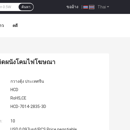
ขออ้าง
|
Thai
ค้นหา
าว
คดี
ฟติดผนังโคมไฟโฆษณา
กวางตุ้ง ประเทศจีน
HCD
RoHS,CE
HCD-7014-2835-3D
ำ:
10
USD 0.097usd/PCS Price negotiable