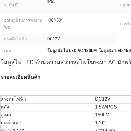
IP65
ระดับ IP:
แอปพล
อุณหภูมิในการทำงาน
-30°-50°
การรั
(℃):
แรงดันไฟฟ้า:
DC12V
เน้น:
โมดูลฉีดไฟ LED AC 150LM
,
โมดูลฉีด LED 15
โมดูลไฟ LED ด้านความสว่างสูงไฟโฆษณา AC นำพร
รายละเอียดสินค้า
แรงดันไฟฟ้า
DC12V
พลัง
1.5W/PCS
ลูเมน
150LM
มุมลำแสง
170°
ขนาด(L*W)
70*14mm