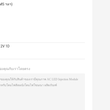
EMS ฯลฯ)
12V 1D
องคุณกับเราโดยตรง