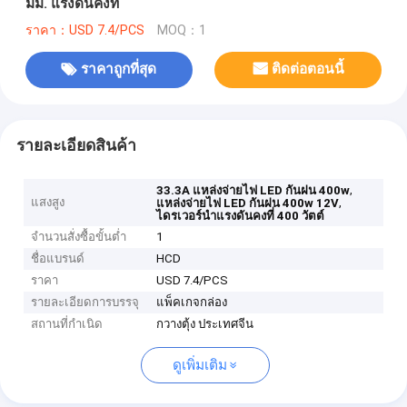
มม. แรงดันคงที่
ราคา：USD 7.4/PCS
MOQ：1
ราคาถูกที่สุด
ติดต่อตอนนี้
รายละเอียดสินค้า
,
33.3A แหล่งจ่ายไฟ LED กันฝน 400w
แสงสูง
,
แหล่งจ่ายไฟ LED กันฝน 400w 12V
ไดรเวอร์นำแรงดันคงที่ 400 วัตต์
จำนวนสั่งซื้อขั้นต่ำ
1
ชื่อแบรนด์
HCD
ราคา
USD 7.4/PCS
รายละเอียดการบรรจุ
แพ็คเกจกล่อง
สถานที่กำเนิด
กวางตุ้ง ประเทศจีน
ดูเพิ่มเติม