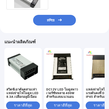
চালিয়ে
แนะนำผลิตภัณฑ์
สวิตช์เอาต์พุตสามเท่า
DC12V LED โมดูลพาว
แหล่งจ่ายไฟโมด
แหล่งจ่ายไฟโมดูล LED
เวอร์ซัพพลาย 400W
แรงดันคงที่ DC
8.3A เปลือกอลูมิเนียม
สำหรับแสงแนวนอน
IP45 สำหรับแส
นอน
ราคาดีที่สุด
ราคาดีที่สุด
ราคาดีที่ส